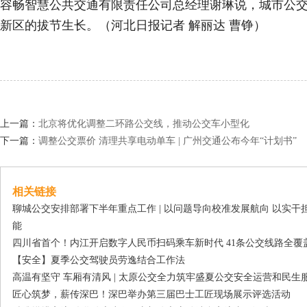
容畅智慧公共交通有限责任公司总经理谢琳说，城市公
新区的拔节生长。（河北日报记者 解丽达 曹铮）
上一篇：
北京将优化调整二环路公交线，推动公交车小型化
下一篇：
调整公交票价 清理共享电动单车 | 广州交通公布今年“计划书”
相关链接
聊城公交安排部署下半年重点工作 | 以问题导向校准发展航向 以实
能
四川省首个！内江开启数字人民币扫码乘车新时代 41条公交线路全覆
【安全】夏季公交驾驶员劳逸结合工作法
高温有坚守 车厢有清风 | 太原公交全力筑牢盛夏公交安全运营和民生
匠心筑梦，薪传深巴！深巴举办第三届巴士工匠现场展示评选活动