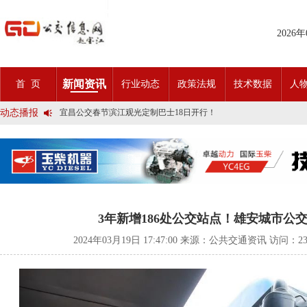
2026
2025市民出行新方案 | 久事公交开通首条需求响应式定制班线
新闻资讯
首 页
行业动态
政策法规
技术数据
人
第九届公交都市发展论坛 (深圳)邀请函
石河子市公交公司荣获全国五一劳动奖状
动态播报
宜昌公交春节滨江观光定制巴士18日开行！
传承张謇精神•厚植为民情怀•党建引领前行•文化润企发展——南通
创新 实践 沟通 | 聚焦「智慧公交」目标 助推公交转型发展——沪
岁月为鉴人民为证，百年北京公交实现历史性跨越！
今日生效！新《安全生产法》处罚条款对照
交通运输部、科学技术部发布关于科技创新驱动加快建设交通强国的
2025市民出行新方案 | 久事公交开通首条需求响应式定制班线
第九届公交都市发展论坛 (深圳)邀请函
石河子市公交公司荣获全国五一劳动奖状
3年新增186处公交站点！雄安城市公
宜昌公交春节滨江观光定制巴士18日开行！
传承张謇精神•厚植为民情怀•党建引领前行•文化润企发展——南通
2024年03月19日 17:47:00 来源：公共交通资讯 访问：
2
创新 实践 沟通 | 聚焦「智慧公交」目标 助推公交转型发展——沪
岁月为鉴人民为证，百年北京公交实现历史性跨越！
今日生效！新《安全生产法》处罚条款对照
交通运输部、科学技术部发布关于科技创新驱动加快建设交通强国的