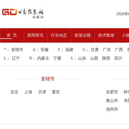
2026
首 页
新闻资讯
行业动态
政策法规
技术数据
人
*：
直辖市
A：
安徽
F：
福建
G：
甘肃
广东
广西
L：
辽宁
N：
内蒙古
宁夏
S：
山东
山西
陕西
四川
直辖市
北京
上海
天津
重庆
合肥市
蚌
黄山市
阜
池州市