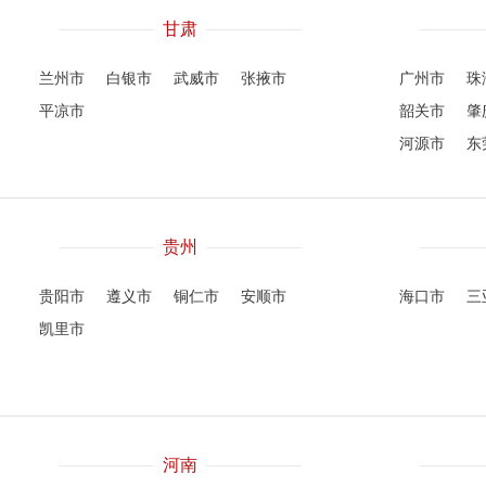
甘肃
兰州市
白银市
武威市
张掖市
广州市
珠
平凉市
韶关市
肇
河源市
东
贵州
贵阳市
遵义市
铜仁市
安顺市
海口市
三
凯里市
河南