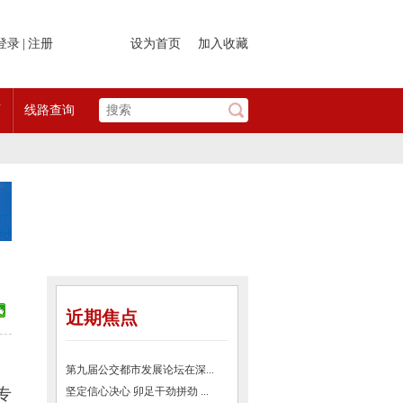
登录
|
注册
设为首页
加入收藏
页
线路查询
近期焦点
第九届公交都市发展论坛在深...
专
坚定信心决心 卯足干劲拼劲 ...