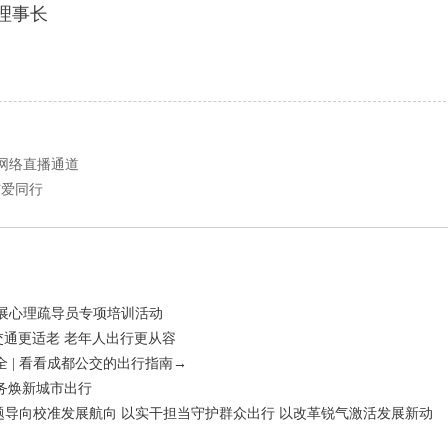
理事长
动网络直播通道
与爱同行
开展心理疏导员专项培训活动
共交通更适老 老年人出行更从容
 | 看看成都公交的出行指南→
务焕新城市出行
问题导向校准发展航向 以实干担当守护群众出行 以改革锐气激活发展新动