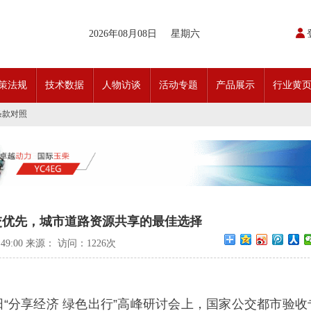
开通首条需求响应式定制班线
2026年08月08日
星期六
请函
动奖状
日开行！
引领前行•文化润企发展——南通公交集团发布全新企业文化理念体系
策法规
技术数据
人物访谈
活动专题
产品展示
行业黄
交」目标 助推公交转型发展——沪苏城市公交企业经验交流会在通顺利召开
实现历史性跨越！
条款对照
科技创新驱动加快建设交通强国的意见
开通首条需求响应式定制班线
请函
动奖状
日开行！
引领前行•文化润企发展——南通公交集团发布全新企业文化理念体系
交」目标 助推公交转型发展——沪苏城市公交企业经验交流会在通顺利召开
实现历史性跨越！
交优先，城市道路资源共享的最佳选择
条款对照
科技创新驱动加快建设交通强国的意见
5:49:00 来源： 访问：
1226次
阳“分享经济 绿色出行”高峰研讨会上，国家公交都市验收