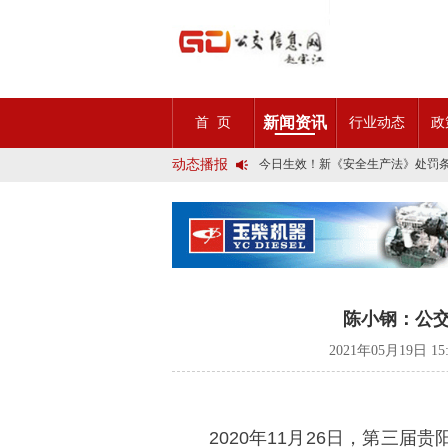
2025市民出行新方案 | 久事公交
第九届公交都市发展论坛 (深圳)邀
石河子市公交公司荣获全国五一劳
宜昌公交春节滨江观光定制巴士18
传承张謇精神•厚植为民情怀•党建
新闻资讯
首 页
行业动态
政
创新 实践 沟通 | 聚焦「智慧公
岁月为鉴人民为证，百年北京公交
动态播报
今日生效！新《安全生产法》处罚
交通运输部、科学技术部发布关于
2025市民出行新方案 | 久事公交
第九届公交都市发展论坛 (深圳)邀
石河子市公交公司荣获全国五一劳
宜昌公交春节滨江观光定制巴士18
传承张謇精神•厚植为民情怀•党建
创新 实践 沟通 | 聚焦「智慧公
岁月为鉴人民为证，百年北京公交
陈小钢：公
今日生效！新《安全生产法》处罚
交通运输部、科学技术部发布关于
2021年05月19日 1
2020年11月26日，第三届贵