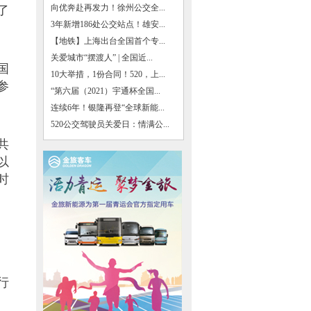
向优奔赴再发力！徐州公交全...
了
3年新增186处公交站点！雄安...
【地铁】上海出台全国首个专...
关爱城市“摆渡人” | 全国近...
国
10大举措，1份合同！520，上...
参
“第六届（2021）宇通杯全国...
连续6年！银隆再登“全球新能...
520公交驾驶员关爱日：情满公...
共
以
时
行