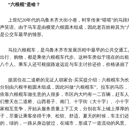
“六根棍”是啥？
上世纪20年代的乌鲁木齐大街小巷，时常传来“嗒嗒”的马
声笑语。由于马车是由横竖六根圆木组成，因此老百姓称其为“六
是公交车最早的雏形。
马拉六根棍车，是乌鲁木齐市发展历程中最早的公共交通工
出行、购物，都是乘坐六根棍车代步。这种车类似于现在的出租
八个人。乘车人还可根据路途远近与车主讨价还价，价格谈崩了
据居住在二道桥的见证人胡家合·买买提介绍：六根棍车为长方
分别由六根半粗圆木组成，因此叫做“六根棍车”。拉车的马匹
依靠六根棍车做生意的人很多，市区内大约有一二百辆，赶车人
们整天在二道桥、山西巷子、南门、十字街（大十字）、小十字
家相互竞争，开始从服务质量上下工夫，分别在车上铺上厚厚的
子，尽量让乘客坐得干净、松软、舒适。夏天的时候，车主们还
的，绿的，一路从身边驶过，在城市，形成了一道流动的风景。