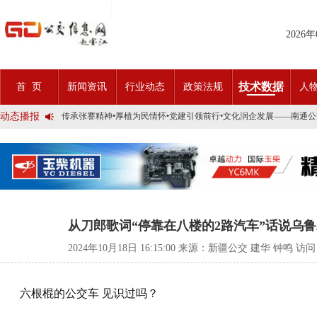
2026
2025市民出行新方案 | 久事公交开通首条需求响应式定制班线
第九届公交都市发展论坛 (深圳)邀请函
技术数据
首 页
新闻资讯
行业动态
政策法规
人
石河子市公交公司荣获全国五一劳动奖状
宜昌公交春节滨江观光定制巴士18日开行！
动态播报
传承张謇精神•厚植为民情怀•党建引领前行•文化润企发展——南通
创新 实践 沟通 | 聚焦「智慧公交」目标 助推公交转型发展——沪
岁月为鉴人民为证，百年北京公交实现历史性跨越！
今日生效！新《安全生产法》处罚条款对照
交通运输部、科学技术部发布关于科技创新驱动加快建设交通强国的
2025市民出行新方案 | 久事公交开通首条需求响应式定制班线
第九届公交都市发展论坛 (深圳)邀请函
石河子市公交公司荣获全国五一劳动奖状
宜昌公交春节滨江观光定制巴士18日开行！
从刀郎歌词“停靠在八楼的2路汽车”话说乌鲁
传承张謇精神•厚植为民情怀•党建引领前行•文化润企发展——南通
创新 实践 沟通 | 聚焦「智慧公交」目标 助推公交转型发展——沪
2024年10月18日 16:15:00 来源：新疆公交 建华 钟鸣 访
岁月为鉴人民为证，百年北京公交实现历史性跨越！
今日生效！新《安全生产法》处罚条款对照
交通运输部、科学技术部发布关于科技创新驱动加快建设交通强国的
六根棍的公交车 见识过吗？