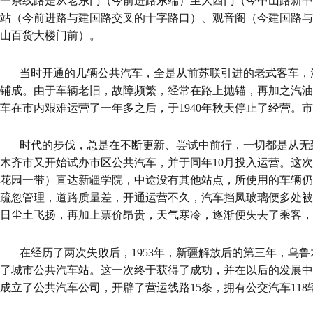
一条线路是从老东门（今前进路东端）至大西门（今中山路新中
站（今前进路与建国路交叉的十字路口）、观音阁（今建国路与
山百货大楼门前）。
当时开通的几辆公共汽车，全是从前苏联引进的老式客车，
铺成。由于车辆老旧，故障频繁，经常在路上抛锚，再加之汽油
车在市内艰难运营了一年多之后，于1940年秋天停止了经营。
时代的步伐，总是在不断更新、尝试中前行，一切都是从无到
木齐市又开始试办市区公共汽车，并于同年10月投入运营。这
花园一带）直达新疆学院，中途没有其他站点，所使用的车辆仍
疏忽管理，道路质量差，开通运营不久，汽车挡凤玻璃便多处被
日尘土飞扬，再加上票价昂贵，天气寒冷，逐渐便失去了乘客，
在经历了两次失败后，1953年，新疆解放后的第三年，乌
了城市公共汽车站。这一次终于获得了成功，并在以后的发展中飞
成立了公共汽车公司，开辟了营运线路15条，拥有公交汽车118