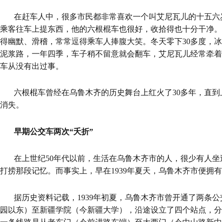
在赶车人中，很多市民都非常喜欢一个叫艾尼瓦儿的十五六
乘客往车上提东西，他的六根棍车也很好，收拾得也十分干净。
得幽默、滑稽，常常逗得乘车人捧腹大笑。冬天零下30多度，
泥浆路，一年四季，车子稍不留意就会翻车，艾尼瓦儿经常牵着
车从没有出过事。
六根棍车曾经在乌鲁木齐的历史舞台上红火了30多年，直到
消失。
早期公交车两次“夭折”
在上世纪50年代以前，生活在乌鲁木齐市的人，很少有人
打捞那段记忆。而事实上，早在1939年夏天，乌鲁木齐市便拥
据历史资料记载，1939年初夏，乌鲁木齐市曾开通了两条
园以东）至新疆学院（今新疆大学），沿途设立了四个站点，分