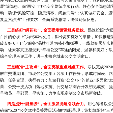
展
“除隐患、保‘两安’”电池安全防范专项行动、
静态安全隐患清
动，确保“风险可控、隐患清零、问题消号”；认真做好安全、运
复盘六步法”工作要求，全面系统总结，确保到位反思。
二是练好“绣花功”，全面提增营运服务质效。
迅速按照“六质
百姓的心坎上”为根本出发点，拿出切实有效的举措，加快推进
龄友好 6 + 1‘心’服务”品牌打造为核心和抓手，一线驾驶员切实
动，让乘客真正感受到“幸福公交”车途的阳光、温馨和美好；
综合管理考评工作，进一步擦亮城市公交文明窗口。
三是瞄准“主攻点”，全面突破重点难点工作。
尽快完成20
解市交通集团、市现代公交集团各项工作任务，形成时间表、路
确、任务合理、执行有力
；
加速打造“公交+N
”的
辅业“多元化”
营、公交干洗店项目落地实施、公交场站综合开发初见成效；
提
早动员、早部署、早实施，力争实现定制公交市场新突破。
四是提升“能量级”，全面激发党建引领合力。
用心筹备以公
确保“5.20 ”公交驾驶员关爱日活动时精彩呈现；策划组织好“