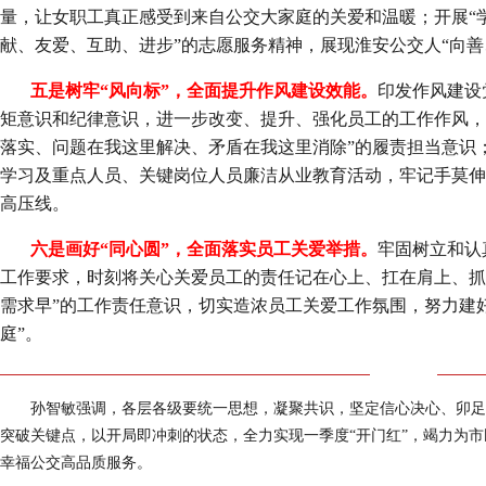
量，让女职工真正感受到来自公交大家庭的关爱和温暖；开展“学
献、友爱、互助、进步”的志愿服务精神，展现淮安公交人“向善
五是树牢“风向标”，全面提升作风建设效能。
印发作风建设
矩意识和纪律意识，进一步改变、提升、强化员工的工作作风，
落实、问题在我这里解决、矛盾在我这里消除”的履责担当意识
学习及重点人员、关键岗位人员廉洁从业教育活动，牢记手莫伸
高压线。
六是画好“同心圆”，全面落实员工关爱举措。
牢固树立和认真
工作要求，时刻将关心关爱员工的责任记在心上、扛在肩上、抓
需求早”的工作责任意识，切实造浓员工关爱工作氛围，努力建
庭”。
孙智敏强调，各层各级要统一思想，凝聚共识，坚定信心决心、卯足
突破关键点，以开局即冲刺的状态，全力实现一季度“开门红”，竭力为市
幸福公交高品质服务。