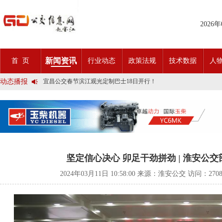
2026
2025市民出行新方案 | 久事公交开通首条需求响应式定制班线
第九届公交都市发展论坛 (深圳)邀请函
新闻资讯
首 页
行业动态
政策法规
技术数据
人
石河子市公交公司荣获全国五一劳动奖状
宜昌公交春节滨江观光定制巴士18日开行！
动态播报
传承张謇精神•厚植为民情怀•党建引领前行•文化润企发展——南通
创新 实践 沟通 | 聚焦「智慧公交」目标 助推公交转型发展——沪
岁月为鉴人民为证，百年北京公交实现历史性跨越！
今日生效！新《安全生产法》处罚条款对照
交通运输部、科学技术部发布关于科技创新驱动加快建设交通强国的
2025市民出行新方案 | 久事公交开通首条需求响应式定制班线
第九届公交都市发展论坛 (深圳)邀请函
石河子市公交公司荣获全国五一劳动奖状
宜昌公交春节滨江观光定制巴士18日开行！
坚定信心决心 卯足干劲拼劲 | 淮安公
传承张謇精神•厚植为民情怀•党建引领前行•文化润企发展——南通
创新 实践 沟通 | 聚焦「智慧公交」目标 助推公交转型发展——沪
2024年03月11日 10:58:00 来源：淮安公交 访问：
270
岁月为鉴人民为证，百年北京公交实现历史性跨越！
今日生效！新《安全生产法》处罚条款对照
交通运输部、科学技术部发布关于科技创新驱动加快建设交通强国的