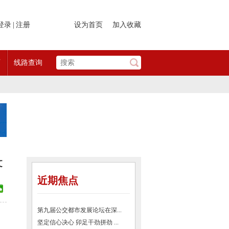
登录
|
注册
设为首页
加入收藏
页
线路查询
文
近期焦点
第九届公交都市发展论坛在深...
坚定信心决心 卯足干劲拼劲 ...