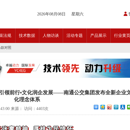
开通首条需求响应式定制班线
请函
2026年08月08日
星期六
动奖状
日开行！
引领前行•文化润企发展——南通公交集团发布全新企业文化理念体系
交」目标 助推公交转型发展——沪苏城市公交企业经验交流会在通顺利召开
策法规
技术数据
人物访谈
活动专题
产品展示
行业黄
实现历史性跨越！
条款对照
科技创新驱动加快建设交通强国的意见
开通首条需求响应式定制班线
请函
动奖状
日开行！
引领前行•文化润企发展——南通公交集团发布全新企业文化理念体系
交」目标 助推公交转型发展——沪苏城市公交企业经验交流会在通顺利召开
实现历史性跨越！
条款对照
建引领前行•文化润企发展——南通公交集团发布全新企业
科技创新驱动加快建设交通强国的意见
化理念体系
1:43:00 来源： 访问：
4403次
承张謇精神 厚植为民情怀