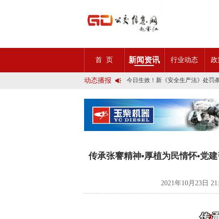
2025市民出行新方案 | 久事公交
第九届公交都市发展论坛 (深圳)邀
石河子市公交公司荣获全国五一劳
宜昌公交春节滨江观光定制巴士18
传承张謇精神•厚植为民情怀•党建
创新 实践 沟通 | 聚焦「智慧公
新闻资讯
首 页
行业动态
政
岁月为鉴人民为证，百年北京公交
今日生效！新《安全生产法》处罚
动态播报
交通运输部、科学技术部发布关于
2025市民出行新方案 | 久事公交
第九届公交都市发展论坛 (深圳)邀
石河子市公交公司荣获全国五一劳
宜昌公交春节滨江观光定制巴士18
传承张謇精神•厚植为民情怀•党建
创新 实践 沟通 | 聚焦「智慧公
岁月为鉴人民为证，百年北京公交
今日生效！新《安全生产法》处罚
传承张謇精神•厚植为民情怀•党
交通运输部、科学技术部发布关于
2021年10月23日 2
传