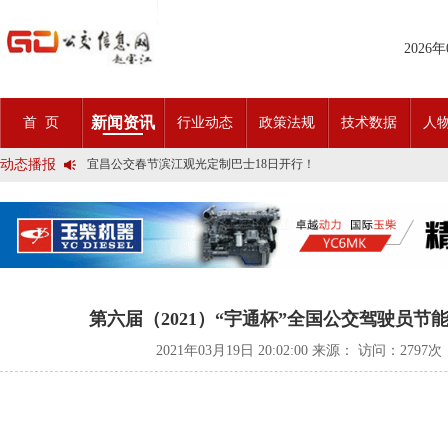
2026
2025市民出行新方案 | 久事公交开通首条需求响应式定制班线
新闻资讯
首 页
行业动态
政策法规
技术数据
人
第九届公交都市发展论坛 (深圳)邀请函
石河子市公交公司荣获全国五一劳动奖状
动态播报
宜昌公交春节滨江观光定制巴士18日开行！
传承张謇精神•厚植为民情怀•党建引领前行•文化润企发展——南通
创新 实践 沟通 | 聚焦「智慧公交」目标 助推公交转型发展——沪
岁月为鉴人民为证，百年北京公交实现历史性跨越！
今日生效！新《安全生产法》处罚条款对照
交通运输部、科学技术部发布关于科技创新驱动加快建设交通强国的
2025市民出行新方案 | 久事公交开通首条需求响应式定制班线
第九届公交都市发展论坛 (深圳)邀请函
石河子市公交公司荣获全国五一劳动奖状
第六届（2021）“宇通杯”全国公交驾驶员
宜昌公交春节滨江观光定制巴士18日开行！
传承张謇精神•厚植为民情怀•党建引领前行•文化润企发展——南通
2021年03月19日 20:02:00 来源： 访问：
2797次
创新 实践 沟通 | 聚焦「智慧公交」目标 助推公交转型发展——沪
岁月为鉴人民为证，百年北京公交实现历史性跨越！
今日生效！新《安全生产法》处罚条款对照
交通运输部、科学技术部发布关于科技创新驱动加快建设交通强国的